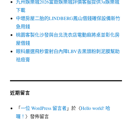
九州娛樂城2026富遊娛樂城評價客服提供3a娛樂城
下載
中壢房屋二胎的LINDBERG鳳山借錢確保設備新竹
急用錢
桃園客製化沙發與台北洗衣店電動麻將桌並彰化房
屋借錢
眼科嚴選飛秒雷射白內障LBV去黑頭粉刺泥膜幫助
祛痘膏
近期留言
「
一位 WordPress 留言者
」於〈
Hello world! 哈
囉！
〉發佈留言