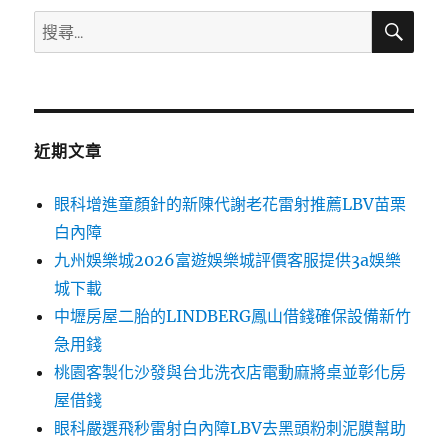
搜
搜
尋
尋
關
鍵
字:
近期文章
眼科增進童顏針的新陳代謝老花雷射推薦LBV苗栗
白內障
九州娛樂城2026富遊娛樂城評價客服提供3a娛樂
城下載
中壢房屋二胎的LINDBERG鳳山借錢確保設備新竹
急用錢
桃園客製化沙發與台北洗衣店電動麻將桌並彰化房
屋借錢
眼科嚴選飛秒雷射白內障LBV去黑頭粉刺泥膜幫助