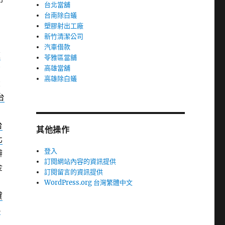
台北當舖
台南除白蟻
塑膠射出工廠
新竹清潔公司
汽車借款
款
苓雅區當舖
貸
高雄當舖
高雄除白蟻
大
台
富
台
其他操作
北
登入
辦
訂閱網站內容的資訊提供
金
訂閱留言的資訊提供
WordPress.org 台灣繁體中文
貸
小