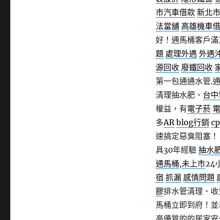
市汽車借款
新北
法當舖
高雄機車
好！通馬桶客戶滿
題
處理外遇
外遇
源回收
廢鐵回收
第一包通通水管.
清理抽水肥、
台中
權益，有
電子菸
多
AR
blog行銷
c
速搞定惡臭阻塞！
具30年經驗
抽水
通馬桶
,
未上市
2
宿
抓漏
感情問題
膠
排水管清理、收
馬桶立即到府！並
高優質的的居家安