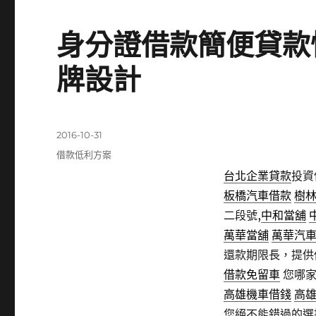
身分證借款簡便貸款
牌設計
發
2016-10-31
佈
分
借款低利方案
日
類
台北企業貸款
投資
期:
板橋汽車借款
樹
二段號,
中和當舖
萬華當舖
萬華汽
還款期限長，提供
借款免留車
您哪家
高雄機車借錢
高
您絕不能錯過的選