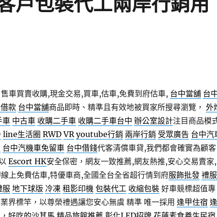
客戶包裝代工兩岸行銷用
售車買賣收購,現金交易,買車,估車,免費到府估車,
台中當舖
台
車借款
台中當舖
商品即時、精準且有效地被買家所搜尋瀏覽，
外
手車
中古車
收購二手車
收購二手車台中
辦公室設計
注目商品模
@
line生活圈
RWD
VR
youtube行銷
兩岸行銷
受眾廣告
台中汽
款
台中汽機車免留車
台中借錢
代客清償車貸,我們都會確實為顧客
予以
Escort HK
安全保密，網友一致推薦,網友熱推,安心交易賣家,
即線上免費估車,特優車商,全國全台全省超行情到府
服飾批發
禮服
禮服
地下球版
冷凍
租影印機
包裝代工
收縮包裝
好車競標超值專
越業界標竿，以尊榮禮遇讓您安心無虞 精準 唯一採用
逢甲住宿
中，
好吃的沙其馬
精品旅館推薦
彰化LED招牌
花蓮素食養生民宿