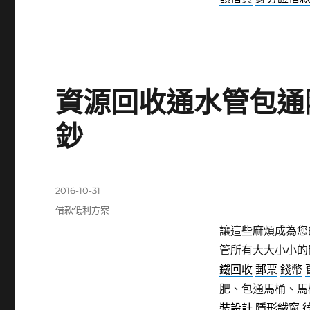
資源回收通水管包通
鈔
發
2016-10-31
佈
分
借款低利方案
日
類
讓這些麻煩成為您
期:
管所有大大小小的
鐵回收
郵票
錢幣
肥、包通馬桶、馬
裝設計
隱形鐵窗