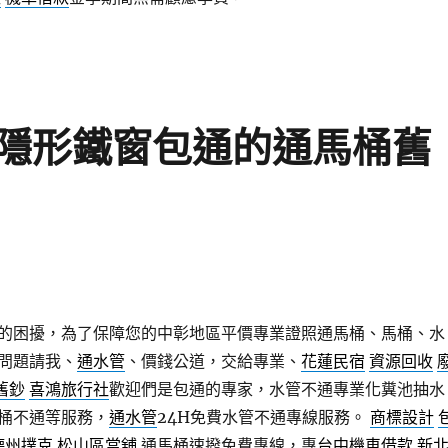
隱形鐵窗包通的通馬桶舊
的困擾，為了保障您的中彰地區平價專業證照通馬桶、馬桶、水
問題請我、
通水管
、價錢公道，交給專業、
花蓮民宿
資源回收
舊鈔
喜鴻旅行社
歡迎們是包通的專家，水管不通專業化糞池抽水
桶不通等服務，
通水管
24H免費水管不通專線服務。
商標設計
德州撲克
松山區當舖
通馬桶速撥免費專線，專
台中機車借款
新