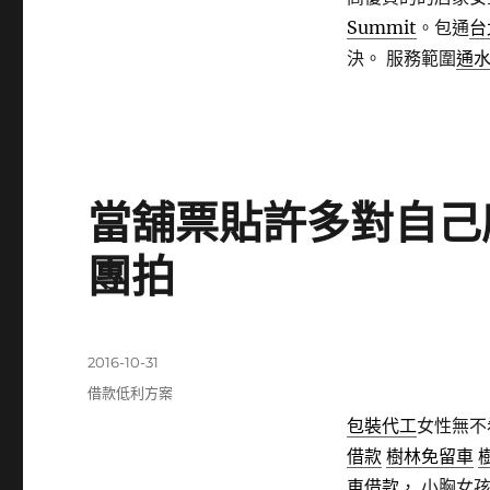
Summit
。包通
台
決。 服務範圍
通
當舖票貼許多對自己
團拍
發
2016-10-31
佈
分
借款低利方案
日
類
包裝代工
女性無不
期:
借款
樹林免留車
車借款
， 小胸女