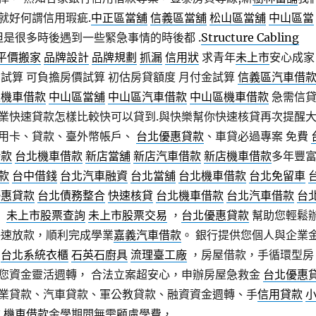
就好何謂信用瑕疵.
中正區當舖
信義區當舖
松山區當舖
中山區當
但是很多時後遇到一些緊急事情的時後都 .
Structure Cabling
平價搬家
品牌設計
品牌規劃
抓漏
信用狀
求青年
未上市
安心成家
貸試算 可負擔房價試算 初估房貸額度 月付金試算
信義區汽車借
區機車借款
中山區當舖
中山區汽車借款
中山區機車借款
急需信
業快速貸款怎樣比較快可以貸到.與快樂幫你快速核貸再次提醒
用卡、貸款、臺外幣帳戶、
台北優惠貸款
、車貸必過專案 免費
借款
台北機車借款
新店當舖
新店汽車借款
新店機車借款
多年豐
款
台中借錢
台北汽車融資
台北當舖
台北機車借款
台北免留車
優惠貸款
台北債務整合
快速核貸
台北機車借款
台北汽車借款
台
，
未上市股票查詢
未上市股票交易
，
台北優惠貸款
幫助您輕鬆
快速放款，順利完成學業
嘉義汽車借款
。 銀行提供您個人與企業
家
台北系統衣櫃
石英石廚具
流理臺工廠
，房屋借款，手循環型房
您資金靈活週轉， 合法立案超安心，申辦房屋急救金
台北優惠
業貸款、汽車貸款、軍公教貸款、融資資金週轉、手
信用貸款
款
機車借款
金學期間無需顧慮學費，