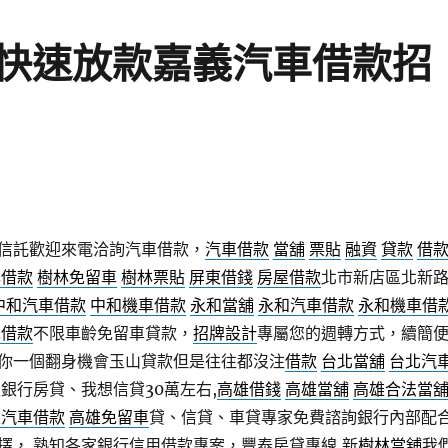
快速放款嘉義汽車借款招
信託歡迎來電洽詢汽車借款，
汽車借款
當舖
票貼
融資
貸款
借
林借款
樹林免留車
樹林票貼
屏東借錢
房屋借款
北市新店區北新
中和汽車借款
中和機車借款
永和當舖
永和汽車借款
永和機車借
車借款
不限車齡免留車貸款，
招牌設計
專屬您的週轉方式，續簡
你一個翻身機會玉山貸款但是往往都沒注
借款
台北當舖
台北汽
銀行房貸、我想信貸30萬左右,
高雄借錢
高雄當舖
高雄合法當
雄汽車借款
高雄免留車
貸、信貸、車貸專家免費諮詢銀行內部配
擇， 熟知各家銀行信用借款專案，豐泰房貸專線,新
樹林當舖
我