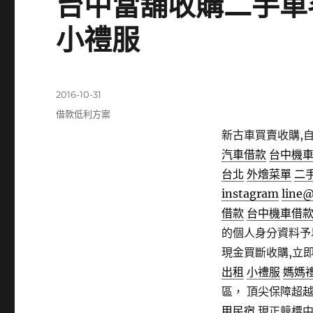
台中當舖收購二手車
小禮服
發
2016-10-31
佈
分
借款低利方案
日
類
新古車買賣收購,自
期:
汽車借款
台中機
台北
外燴菜單
二
instagram
line
借款
台中機車借
的個人身分資料
現金買斷收購,立
出租
小禮服
媽媽
區， 頂尖保障超
甲民宿
現正競標