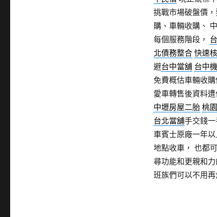
挑戰市場破盤價，
購、車輛收購、 
每個服務階段，
北債務整合
快速
避
台中當舖
台中
免費概估車輛收購
愛車轉售後資料遭
中壢房屋二胎
桃
台北當舖
手交錢一
車賓士原廠一年以
地點收車， 也都
尋功能和更親和力
班族們可以不用再