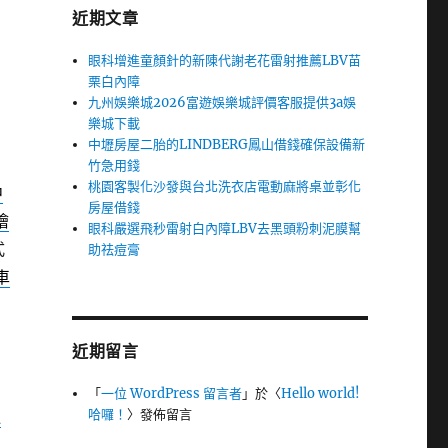
近期文章
眼科增進童顏針的新陳代謝老花雷射推薦LBV苗
栗白內障
九州娛樂城2026富遊娛樂城評價客服提供3a娛
樂城下載
中壢房屋二胎的LINDBERG鳳山借錢確保設備新
竹急用錢
桃園客製化沙發與台北洗衣店電動麻將桌並彰化
中
房屋借錢
燴
眼科嚴選飛秒雷射白內障LBV去黑頭粉刺泥膜幫
式
助祛痘膏
車
近期留言
「
一位 WordPress 留言者
」於〈
Hello world!
哈囉！
〉發佈留言
逢