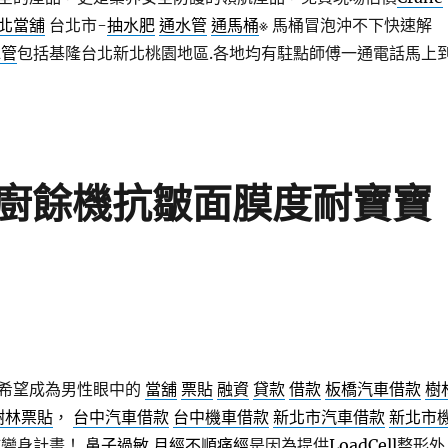
北當舖
台北市-
抽水肥
通水管
通馬桶
※ 馬桶冒泡沖不下快速解
水管
包括基隆台北新北桃園地區.各地均有駐點師傅一通電話馬上
廚餘機抗皺面膜度耐寶寶
希望成為男性眼中的
當舖
票貼
融資
貸款
借款
板橋汽車借款
樹
樹林票貼
，
台中汽車借款
台中機車借款
新北市汽車借款
新北市
孩變身計畫！
鼻子過敏
月經不順痛經
是因為提供
LoadCell
整形外