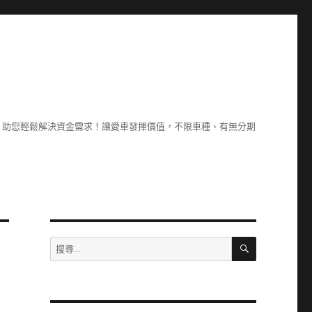
，助您輕鬆解決資金需求！讓愛車發揮價值，不限車種、有無分期
搜
搜
尋
尋
關
鍵
字: