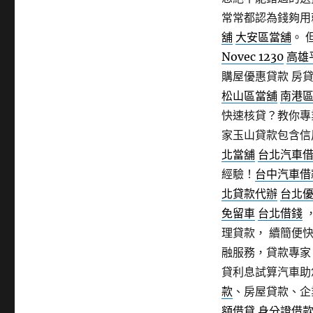
常常都認為錢夠用
舖
大安區當舖
。 
Novec 1230
高雄
購屋優惠貸款 房
松山區當舖
南港
快速核貸？教你專
家玉山貸款包含信
北當舖
台北汽車
經驗！
台中汽車借
北貸款代辦
台北
免留車
台北借錢
理貸款， 續簡便
融服務，貸款專
貸利息試算汽車助
款
、房屋貸款、企
額借貸
身分證借