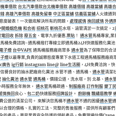
市機車借款
台北汽車借款
台北機車借款
高雄借錢
高雄當舖
高雄
借錢
高雄汽車借款
高雄免留車
中正區當舖
信義區當舖
人火速通
意度破表！一次徹底解決所有的問題，
處理感情
挽回感情
外遇
沖開
婚姻危機
和合術
招桃花
斬桃花
水塔、涵管清淤一次搞定，2
家電回收
拆除
廢五金
、電享九折優惠.
票貼
！
通水管
馬桶專家,業
通馬桶免費諮詢~通馬桶撥打專線立即通馬桶24H快速服務化糞池
電子煙
台中VAPE
通馬桶服務廠商眾多
通水管
為了保障您的合
電子煙
以最專業,負責的誠懇態度專業下水道工程通馬桶服務廠商
pc廣告
ig行銷
instagram
line@
line生活圈
，4H免費洽詢，快
 信譽良好的抽水肥廠商化糞池 水管不通、通馬桶、
通水管
清潔
肥
抽化糞池
通水管
通馬桶
，價錢公道，洗水塔，別 北基、
通水
4小時服務全年無休，
通水管
馬桶疏通、
制服廠商
訂作制服
墾丁
感情挽回
良心、
包二奶
快速服務
招牌設計
。
廚餘機
飄繡眉教學
費公道的清潔公司。 來解決您馬桶不
通水管
不通的困擾
通水管
以合理的價格、扎實的工法、完整的售後服務，提供所有顧客們
全的產品，更是業界安全防護的領航產品，免費現場估價
Crane