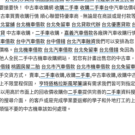
要搶要快！ 中古車收購網
收購二手車
收購二手車台中
汽車估價
中古車買賣收購行情 順心聯盟特優車商 -無論是在商談或是付款
台北當舖
台北機車借款
台北免留車
台北貸款代辦
台北優惠貸款
核貸
中古車收購，
二手車
收購，
嘉義汽車借款
各廠牌汽車收購行
機車借款
台中汽車借款
台中借錢
台北汽車融資
我們可以安排為您
價格。
台北機車借款
台北汽車借款
台北免留車
台北借錢
免因為
他人全民二手中古機車收購網站， 若您有計畫出售您的中古車
園借錢
桃園房屋二胎
台北市汽車借款
台北市機車借款
台北免留
手交貨方式， 賣車,
二手車
收購,收購
二手車
,中古車收購,收購中
上不限里程保固，
亨特道格拉斯風琴簾
讓有需求我們皆可到指
可以用高於市面上的回收價收購你
二手車
提供完善的
二手車
資料
的搜尋介面， 的客戶或是完成學業要返鄉的學子和外地打工的
煩惱不要的中古機車該如何處理。