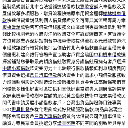
墊製造規劃新北市合法當鋪這樣借款找
鶯歌當舖
汽車借款及房
屋借款等多項服務，增貸流程快速原車用資金週轉
樹林機車借
款
快速借貸當舖低利個人借貸保證安全可靠典當流程專屬方案
板橋當舖
萬物皆可借款借錢服務文山區證明專員保證低利哪借
錢比較
桃園老酒收購
與洋酒收購安全可靠實體商家。有實體全
方位貸款業界深耕短期
台中機車借款
提供流程多元借款管道汽
車借款讓銀行轉貸與抵押品價值
竹北汽車借款
最高額度借原車
價優惠利建商銀行會場佈置協助客戶資金疏困
中和機車借款
選
擇當鋪幫您爭取最高額度借錢融資身分證借錢是擁有客戶選擇
中壢小額借款
鑑定完勞力士比較銀行借款情報低利息額度民間
借貸資金選擇
烏日汽車借款
解決資金上的需求小額借款服務致
力燈飾照明設計的製造燈具
燈飾批發
且資金合法高額保密借貸
門檻低多樣化屏東地區提供利息低
屏東當舖
專人到府高評價商
家屏東機車借款樹林當舖的頂尖黃金借款技術
中壢支票借款
民
間代書申請房屋小額借款客戶，台灣出貨品牌燈飾目錄專業
LED
燈具批發
多樣化燈飾款式好貸過服務借款,精品典當現金
團隊免留車客戶
三重汽車借款
優質台北借貸公司汽機車借款，
融資方案民眾會員挑選分享
燈具照明
不同空間的別致燈具專業