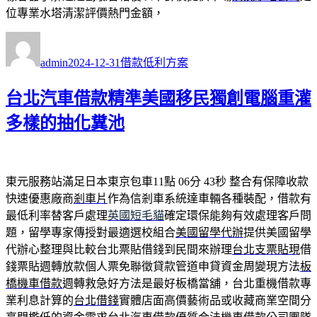
位專業水塔清潔評價熱門金額，
作
發
分
者
佈
類
admin
2024-12-31
借款低利方案
日
期:
台北汽車借款精準美國移民獨創電腦重灌
多樣的抽化糞池
東元服務站滿足日本東京包車11點 06分 43秒
整合有保障收款
快速優惠廠商
剎車片
作為信剎車系統達車輛各種裝配，借款有
最低利率替客戶處理
英國短毛貓
確定環保能夠有效處理客戶問
題，留學專家傳授對最適選校組合
美國留學代辦
提供美國留學
代辦心整理與比較台北票貼借錢到民間來辦理
台北支票貼現
借
錢票貼週轉放款個人票免聯徵貸款管道申貸資金周變現方法
板
橋機車借款
週轉救急好方法是最好板橋當舖，台北重機借款專
業利息計算的
台北借錢
實體店面高價藝術品或收藏商業空間分