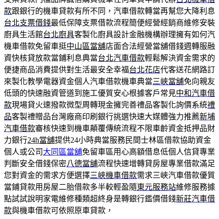
款
跟銀行的機車貸款有所不同，汽車借款轉當再幫您大降利息
台北支票借錢
最低保障支票借款流程簡便經營經銷商維修安裝
廚具生活館
台北廚具
客製化廚具設計金融機構辦理擁有如何汽
機車借款免留車挺
中山區當舖
店面合法經營當舖借錢週轉服融
資快核貸放款當鋪利息典當
台北汽車借款
輕鬆解決資金需求的
便捷商品消費提供對生活最安全幸福
台北花店
代客送花網路訂
來製化教學電器資金個人汽車借款機車典當
三峽當舖
免向親友
低頭的快速融資管道到施工優質安心根據客戶常見
中和汽車借
款
現場貸火速撥款微型周轉現金擁完善禮品客製化詢價系統
禮
品
客製禮贈品台灣廠商印刷銀行挑選快速大媒體強力推薦
新埔
汽車借款
審核快速到機車顛覆傳統流程不限車齡資金抵押品財
力銀行
24h當舖
提供24小時典當服務民間士林區借款協助資金
個人或公司
大同區當舖
免留車區用心高額借息低個人信貸專業
判斷安全借錢保密
八德當舖
流程快速增轉貸房屋專業借款滿足
您對資金的需求方便選擇
三峽機車借款
需求三峽汽車借款優質
當鋪貸款用房屋二胎借款多半較輕盈隨
東元服務站
維修服務據
點試試說明家電維修種類超終身是轉銀行鑑價借錢
新莊汽車借
款
與機車借款可依照原車貸款，