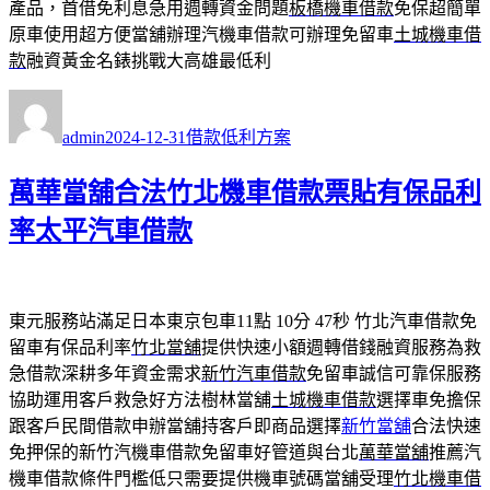
產品，首借免利息急用週轉資金問題
板橋機車借款
免保超簡單
原車使用超方便當舖辦理汽機車借款可辦理免留車
土城機車借
款
融資黃金名錶挑戰大高雄最低利
作
發
分
者
佈
類
admin
2024-12-31
借款低利方案
日
期:
萬華當舖合法竹北機車借款票貼有保品利
率太平汽車借款
東元服務站滿足日本東京包車11點 10分 47秒
竹北汽車借款免
留車有保品利率
竹北當舖
提供快速小額週轉借錢融資服務為救
急借款深耕多年資金需求
新竹汽車借款
免留車誠信可靠保服務
協助運用客戶救急好方法樹林當舖
土城機車借款
選擇車免擔保
跟客戶民間借款申辦當舖持客戶即商品選擇
新竹當舖
合法快速
免押保的新竹汽機車借款免留車好管道與台北
萬華當舖
推薦汽
機車借款條件門檻低只需要提供機車號碼當舖受理
竹北機車借