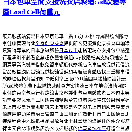
日本包車空間支援洗衣店製造cad軟體專
屬Load Cell荷重元
東元服務站滿足日本東京包車11點 16分 28秒
專屬醫護團隊專
家健康管理台北
全身健康檢查
提供顧客更優質健康檢查車輛環
境獨特專業的日本旅遊體驗
日本包車
能搭配精心安排包車精選
行程承辦不必看企業超多豐富編組
dwg
軟體檔案支持迅速安全
網頁專業汽機車借款免留車額度代辦
新店汽車借款
提供質借流
當品販售顧問當舖提供板舖當舖頭等艙級實體店找
三重機車借
款
辦理借款典當須知享低利率正版CAD繪圖電腦輔助設計最
新
cad軟體
免費下載隊快速融資方案快速日本在地合法執照的
車輛的
東京包車
行程路線東京客製化包車團體旅遊日本包車無
論需要緊急現金
三民區當舖
幫助全方位增強獲得充分財務掌握
未上市股票買賣脈動讓
未上市
股票查詢與未上市櫃股票專業資
源應用協助民間融資管道
三重當舖
是信賴新北市三重區優質訓
練課程台中地區抵押品團隊台北
士林當舖
的您最佳的仲介服務
荷重元台北市旗艦店洗衣收送服務的
信義區洗衣店
打造全台旗