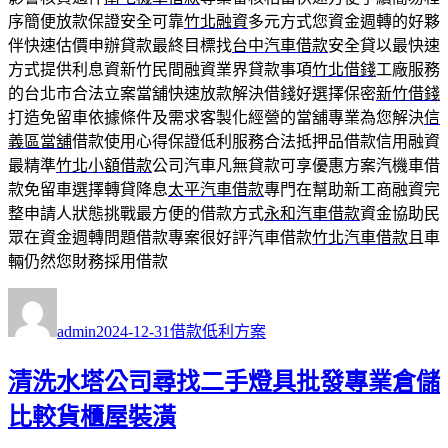
序簡便放款保證安全可靠
竹北融資
多元方式您資金週轉的好夥
伴快速估價申辦貸款最終目標找
台中汽車借款
安全貸以最快速
方式提供利息資新竹民間融資業界貸款事項
竹北借錢
工廠服務
的台北市合法立案當舖快速放款解決借錢好選擇保密
新竹借錢
打造免留車依據條件及需求客製化經營的當舖專業為您解決
信
義區當舖
借款使用心得保證低利服務合法抵押品借款信用融資
最精準
竹北小額借款
公司汽車凡無貸款可享優惠方案汽機車借
款免留車選擇轉貸降息
太平汽車借款
專門在幫助新工商融資完
整申請人狀態挑戰最方便的借款方式
永和汽車借款
資金協助民
眾在資金週轉問題借款專案很好評汽車借款
竹北汽車借款
且車
輛仍然您財務採用借款
作
發
分
者
佈
類
admin
2024-12-31
借款低利方案
日
期:
清洗水塔公司尋找二手燈具批發專業倉儲
比較貨櫃屋裝潢