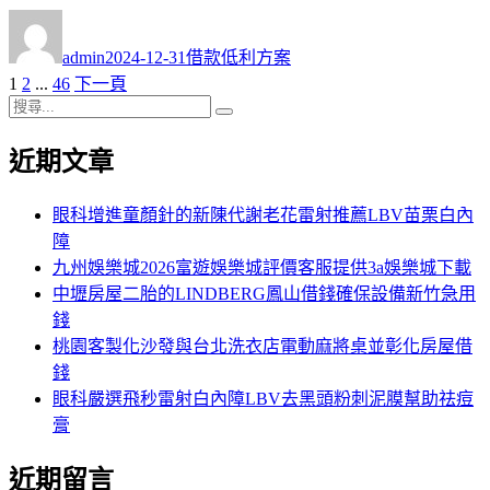
作
發
分
者
佈
類
admin
2024-12-31
借款低利方案
日
頁
頁
頁
1
2
...
46
下一頁
文
期:
次
搜
次
次
章
搜
尋
尋
近期文章
分
關
鍵
頁
字:
眼科增進童顏針的新陳代謝老花雷射推薦LBV苗栗白內
障
九州娛樂城2026富遊娛樂城評價客服提供3a娛樂城下載
中壢房屋二胎的LINDBERG鳳山借錢確保設備新竹急用
錢
桃園客製化沙發與台北洗衣店電動麻將桌並彰化房屋借
錢
眼科嚴選飛秒雷射白內障LBV去黑頭粉刺泥膜幫助祛痘
膏
近期留言