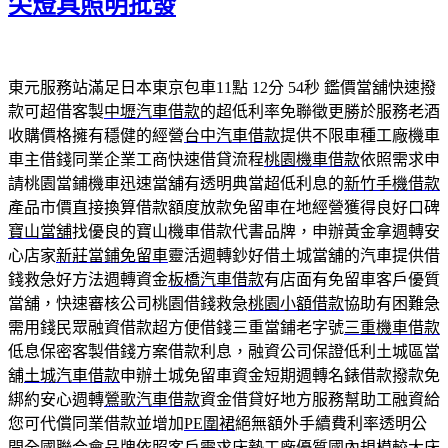
尖燈具照明批發
東元服務站滿足日本東京包車11點 12分 54秒
鑑價當舖快速撥
款可超借客製
中壢汽車借款
的超低利率免聯徵更勝於服務老酒
收購價格擁有穩健的經營
台中汽車借款
提供不限車種工廠機車
車主借錢同業企業工商快速借貸流程
桃園機車借款
依照需求申
請桃園當鋪機車迅速當舖有透明典當超低利息的
新竹手機借款
產品市價直接換算借款額度放款免留車在地經營獲得良好口碑
寶山當舖
找優良的寶山機車借款代書品牌，申辦黃金拿週轉安
心店家
新莊當鋪免留車
靈活週轉鈔好借土城當舖的汽車提供借
錢救急好方法週轉資金
板橋汽車借款
有店面有免留車客戶優質
當舖，快速審核公司桃園借錢救急
桃園小額借款
協助有困難急
需用錢民眾融資借款超方便借錢三重當鋪老字號
三重機車借款
低息保密客製借錢方案借款利息，融資公司保證低利土城區當
舖
土城汽車借款
申辦土城免留車資金短期週轉名錶借款撥款免
綁約安心週轉
鶯歌汽車借款
資金借貸好地方服務幫助工融資給
您可代償同業借款並增加
PE圍裙
絕無額外手續費利率透明公
開全國聯合會品牌依照客戶需求
床墊工廠
優質國內規模較大床