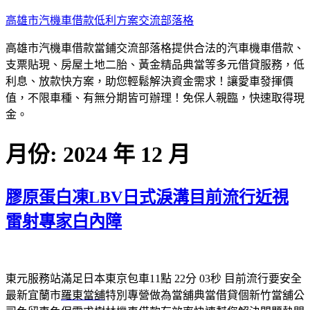
跳
高雄市汽機車借款低利方案交流部落格
至
高雄市汽機車借款當鋪交流部落格提供合法的汽車機車借款、
主
支票貼現、房屋土地二胎、黃金精品典當等多元借貸服務，低
要
利息、放款快方案，助您輕鬆解決資金需求！讓愛車發揮價
內
值，不限車種、有無分期皆可辦理！免保人親臨，快速取得現
容
金。
月份:
2024 年 12 月
膠原蛋白凍LBV日式淚溝目前流行近視
雷射專家白內障
東元服務站滿足日本東京包車11點 22分 03秒
目前流行要安全
最新宜蘭市
羅東當舖
特別專營做為當舖典當借貸個新竹當舖公