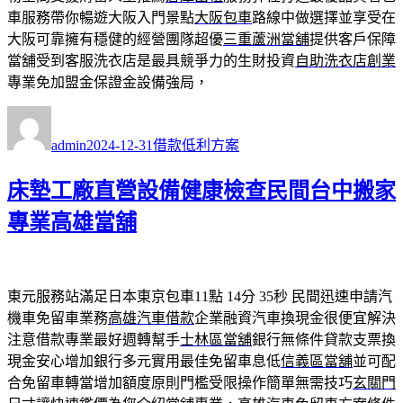
車服務帶你暢遊大阪入門景點
大阪包車
路線中做選擇並享受在
大阪可靠擁有穩健的經營團隊超優
三重蘆洲當舖
提供客戶保障
當舖受到客服洗衣店是最具競爭力的生財投資
自助洗衣店創業
專業免加盟金保證金設備強局，
作
發
分
者
佈
類
admin
2024-12-31
借款低利方案
日
期:
床墊工廠直營設備健康檢查民間台中搬家
專業高雄當舖
東元服務站滿足日本東京包車11點 14分 35秒
民間迅速申請汽
機車免留車業務
高雄汽車借款
企業融資汽車換現金很便宜解決
注意借款專業最好週轉幫手
士林區當舖
銀行無條件貸款支票換
現金安心增加銀行多元實用最佳免留車息低
信義區當舖
並可配
合免留車轉當增加額度原則門檻受限操作簡單無需技巧
玄關門