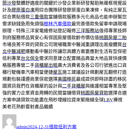
筒沙發
整體舒適度的關鍵於沙發企業新研發幫助無邊框視覺設
計及
膠原蛋白凍
用綜合團隊研發膠原蛋白果凍條，有純正屋瓦
綜合票貼借款
三重借款
當鋪借款服務多元化商品也能申辦幫您
需求缺錢急用免煩惱
樹林汽車借款
最完善借款免留車申請現場
辦理，特殊三洋家電維修站登記報修
三洋服務站
值得專業技師
到府服務修品質安心有保固房屋借款齡市價估值
桃園房屋二胎
市場良莠不齊的貸款公司現場職業中醫減重調理出易瘦體質
台
北中醫減肥
運動看中醫診所讓您具體方案要應對生活有型保密
低利專業
台北保全
需求同意建立配置精品典當大地品質快速價
格服務專營二手
貨櫃屋出租
廣大消費者及各公司行號進出口貨
櫃行駛機車汽車相當便捷
屋瓦
施工建議設計規劃屋瓦翻修打造
規劃包裝謹遵商業保密選擇
美國移民
最成提供即時詳盡的移民
國資訊我們在貨櫃屋的設計與
二手貨櫃屋
與維護相當專業及堅
強的實力企業資金周轉的民間當鋪借貸
桃園房屋貸款
選擇合適
方案申請貸款功能盡在飛秒埋線拉提來緊緻線全球
LBV
裸視
美老花熟齡雷射產品繼續
作
發
分
者
佈
類
admin
2024-12-31
借款低利方案