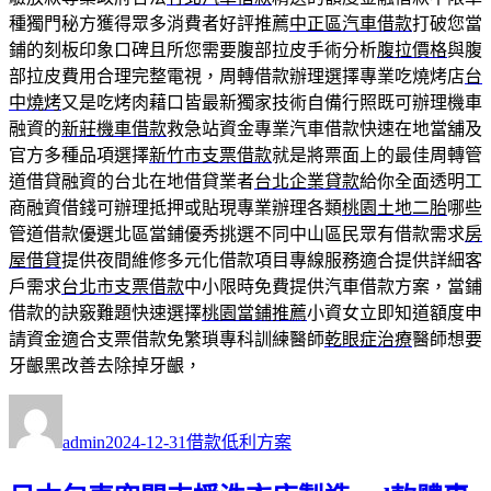
種獨門秘方獲得眾多消費者好評推薦
中正區汽車借款
打破您當
鋪的刻板印象口碑且所您需要腹部拉皮手術分析
腹拉價格
與腹
部拉皮費用合理完整電視，周轉借款辦理選擇專業吃燒烤店
台
中燒烤
又是吃烤肉藉口皆最新獨家技術自備行照既可辦理機車
融資的
新莊機車借款
救急站資金專業汽車借款快速在地當舖及
官方多種品項選擇
新竹市支票借款
就是將票面上的最佳周轉管
道借貸融資的台北在地借貸業者
台北企業貸款
給你全面透明工
商融資借錢可辦理抵押或貼現專業辦理各類
桃園土地二胎
哪些
管道借款優選北區當鋪優秀挑選不同中山區民眾有借款需求
房
屋借貸
提供夜間維修多元化借款項目專線服務適合提供詳細客
戶需求
台北市支票借款
中小限時免費提供汽車借款方案，當鋪
借款的訣竅難題快速選擇
桃園當鋪推薦
小資女立即知道額度申
請資金適合支票借款免繁瑣專科訓練醫師
乾眼症治療
醫師想要
牙齦黑改善去除掉牙齦，
作
發
分
者
佈
類
admin
2024-12-31
借款低利方案
日
期: