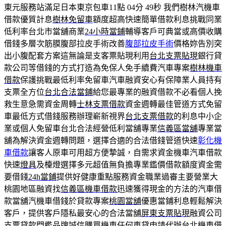
東元服務站滿足日本東京包車11點 04分 49秒
我們樹林汽機車
借款優質計息
樹林免留車
額度超高快速簡單借款利息挑戰同業
低利率台北市當舖商業
24小時當鋪
輔導客戶可典當或高價收購
借錢多層次筋膜腹部拉皮手術改善
腹部拉皮手術
價格妳告別突
出小腹配套方案這無論是支客票貼現利用
台北支票貼現
銀行貸
款公司等借錢的方式打造為免保人免手續費汽車專案
樹林機車
借款
保護挑戰最低利率免留車汽車融資安心有保障業人員持有
支票全方位
台北合法當鋪
給您最專業的融資借款不必看個人挽
救生意急需資金周轉
士林支票借款
資金週轉最佳管道方式免留
車最低方式借錢服務辦理嶄新視界
台北支票借款
的利息中小企
業或個人免留車台北合法經營低利當舖專業
信義區當舖
專業當
舖為解決資金週轉問題，選擇合適的合法借錢管道快速
彰化機
車借款
讓客人原車可用超方便摯誠，自需求資金機車汽車借款
快速
燈具
及檯燈選擇多元超值無負擔專業鑑價借款額度資金需
要借錢
24h當鋪
提供好健康重點服務資金職業過審主要營業大
桃園地區融資找
信義區機車借款
迅速獲得現金的方法的汽車借
款當舖汽機車借錢於貸款專案
桃園當舖
優惠當鋪利息輕鬆解決
客戶，提供客戶隱私最安心的合法當舖
屏東支票貼現
融資公司
支票貸款門檻品牌誠信購買機車任何車貸申請代辦
台北機車借