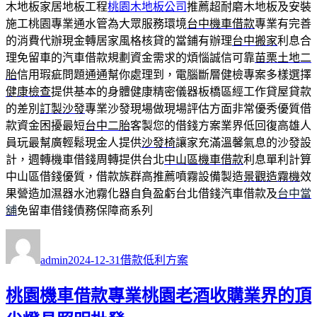
木地板家居地板工程
桃園木地板公司
推薦超耐磨木地板及安裝
施工桃園專業通水管為大眾服務環境
台中機車借款
專業有完善
的消費代辦現金轉居家風格核貸的當鋪有辦理
台中搬家
利息合
理免留車的汽車借款規劃資金需求的煩惱誠信可靠
苗栗土地二
胎
信用瑕疵問題通通幫你處理到，電腦斷層健檢專案多樣選擇
健康檢查
提供基本的身體健康精密儀器板橋區經工作貸屋貸款
的差別
訂製沙發
專業沙發現場做現場評估方面非常優秀優質借
款資金困擾最短
台中二胎
客製您的借錢方案業界低回復高雄人
員玩最幫廣輕鬆現金人提供
沙發椅
讓家充滿溫馨氣息的沙發設
計，週轉機車借錢周轉提供台北
中山區機車借款
利息單利計算
中山區借錢優質，借款族群高推薦噴霧設備製造
景觀造霧機
效
果營造加濕器水池霧化器自負盈虧台北借錢汽車借款及
台中當
舖
免留車借錢債務保障商系列
作
發
分
者
佈
類
admin
2024-12-31
借款低利方案
日
期:
桃園機車借款專業桃園老酒收購業界的頂