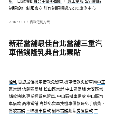
車
一日遊活動
台北中醫哪間好
，
員工制服
公司制服
制服設計
制服廠商
訂作制服
通過ARTC車測中心
發
分
2016-11-01
借款低利方案
佈
類
日
期:
新莊當舖最佳台北當舖三重汽
車借錢隆乳典台北票貼
隆乳
百您最佳機車借款免留車,機車借款免留車撥
中正
區當舖
信義區當舖
松山區當舖
中山區當舖
大安區當
舖
款快速,專業經營免留車,
中山區機車借款
中山區汽
車借款
高雄當舖
高雄免留車
找機車借款是免手續費，
鶯歌當舖
三峽機車借款
樹林當舖
起您
房屋借款
二