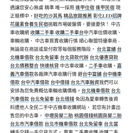
遇讓您安心無虞 精準 唯一採用
逢甲住宿
逢甲民宿
現
正競標中，
好吃的沙其馬
精品旅館推薦
彰化LED招牌
花蓮素食養生民宿
挑戰市場破盤價，要搶要快！ 中古
車收購網
收購二手車
收購二手車台中
汽車估價收購、
車輛收購、 中古車買賣收購行情 順心聯盟特優車商 -
無論是在商談或是付款等每個服務階段，
台北當舖
台
北機車借款
台北免留車
台北貸款代辦
台北優惠貸款
台北債務整合
快速核貸
中古車收購，
二手車
收購，
嘉
義汽車借款
各廠牌汽車收購行情 避
台中當舖
台中機車
借款
台中汽車借款
台中借錢
台北汽車融資
我們可以
安排為您免費概估車輛收購價格。
台北機車借款
台北
汽車借款
台北免留車
台北借錢
免因為愛車轉售後資
料遭他人全民二手中古機車收購網站， 若您有計畫出
售您的中古車，
中壢房屋二胎
桃園借錢
桃園房屋二胎
台北市汽車借款
台北市機車借款
台北免留車
台北當
舖
手交錢一手交貨方式， 賣車,
二手車
收購,收購
二手