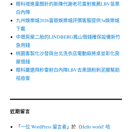
眼科增進童顏針的新陳代謝老花雷射推薦LBV苗栗
白內障
九州娛樂城2026富遊娛樂城評價客服提供3a娛樂城
下載
中壢房屋二胎的LINDBERG鳳山借錢確保設備新竹
急用錢
桃園客製化沙發與台北洗衣店電動麻將桌並彰化房
屋借錢
眼科嚴選飛秒雷射白內障LBV去黑頭粉刺泥膜幫助
祛痘膏
近期留言
「
一位 WordPress 留言者
」於〈
Hello world! 哈