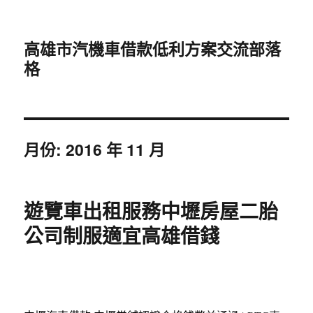
高雄市汽機車借款低利方案交流部落
格
月份:
2016 年 11 月
遊覽車出租服務中壢房屋二胎
公司制服適宜高雄借錢