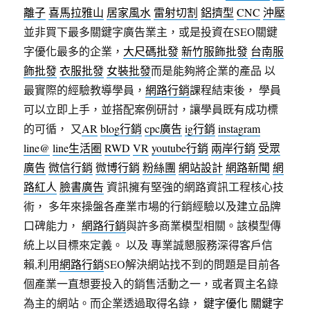
離子
喜馬拉雅山
居家風水
雷射切割
鋁擠型
CNC
沖壓
並非買下最多關鍵字廣告業主，或是投資在SEO關鍵
字優化最多的企業，
大尺碼批發
新竹服飾批發
台南服
飾批發
衣服批發
女裝批發
而是能夠將企業的產品 以
最實際的經驗教導學員，
網路行銷
課程結束後， 學員
可以立即上手，並搭配案例研討，讓學員既有成功標
的可循， 又
AR
blog行銷
cpc廣告
ig行銷
instagram
line@
line生活圈
RWD
VR
youtube行銷
兩岸行銷
受眾
廣告
微信行銷
微博行銷
粉絲團
網站設計
網路新聞
網
路紅人
臉書廣告
資訊擁有堅強的網路資訊工程核心技
術， 多年來操盤各產業市場的行銷經驗以及建立品牌
口碑能力，
網路行銷
與許多商業模型相關。該模型傳
統上以目標來定義。 以及 專業誠懇服務深得客戶信
賴,利用
網路行銷
SEO解決網站找不到的問題是目前各
個產業一直想要投入的銷售活動之一，或者買主名錄
為主的網站。而企業透過取得名錄，
鍵字優化
關鍵字