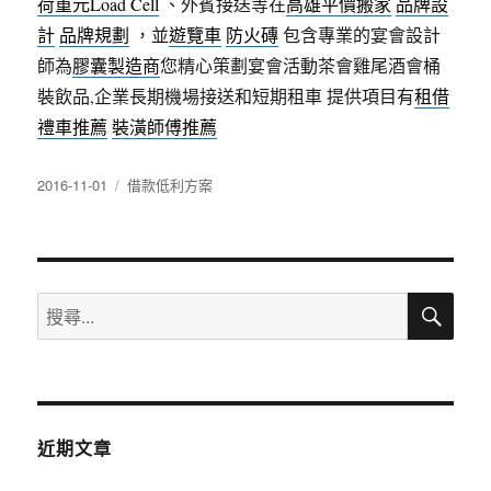
荷重元
Load Cell
、外賓接送等在
高雄平價搬家
品牌設
計
品牌規劃
，並
遊覽車
防火磚
包含專業的宴會設計
師為
膠囊製造商
您精心策劃宴會活動茶會雞尾酒會桶
裝飲品,企業長期機場接送和短期租車 提供項目有
租借
禮車推薦
裝潢師傅推薦
發
分
2016-11-01
借款低利方案
佈
類
日
期:
搜
搜
尋
尋
關
鍵
字:
近期文章