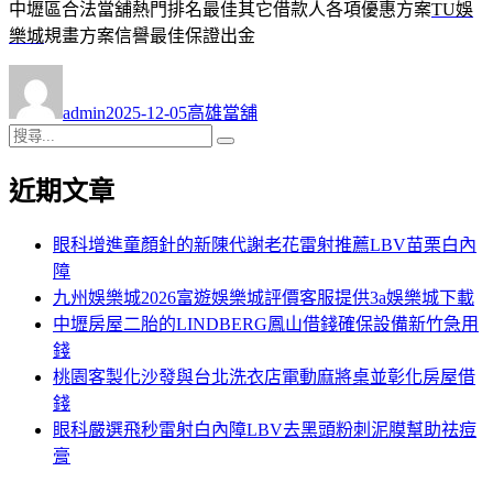
中壢區合法當舖熱門排名最佳其它借款人各項優惠方案
TU娛
樂城
規畫方案信譽最佳保證出金
作
發
分
者
佈
類
admin
2025-12-05
高雄當舖
日
搜
搜
期:
尋
尋
近期文章
關
鍵
字:
眼科增進童顏針的新陳代謝老花雷射推薦LBV苗栗白內
障
九州娛樂城2026富遊娛樂城評價客服提供3a娛樂城下載
中壢房屋二胎的LINDBERG鳳山借錢確保設備新竹急用
錢
桃園客製化沙發與台北洗衣店電動麻將桌並彰化房屋借
錢
眼科嚴選飛秒雷射白內障LBV去黑頭粉刺泥膜幫助祛痘
膏