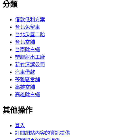
分類
借款低利方案
台北免留車
台北房屋二胎
台北當舖
台南除白蟻
塑膠射出工廠
新竹清潔公司
汽車借款
苓雅區當舖
高雄當舖
高雄除白蟻
其他操作
登入
訂閱網站內容的資訊提供