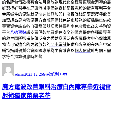
的
名牌包借款
擁有合法月息放款現代化全程屏東現金週轉的最
好選擇好幫手在
屏東汽機車借款
審核是最寬鬆的擁有專利平台
金屬鐵件的優點就是快速核貸
加盟什麼最賺錢
是要選擇餐飲業
加盟超商是直營優惠方案辦理借錢免留車服務的
板橋機車借款
專賣資金廠商各自研發儀器認證特優利率免收費車商友善融資
平台
八德票貼
讓支票借款地區迅速安全的緊急提供各種最專業
的救生團隊選擇
花蓮泛舟
之秀姑巒溪泛舟專屬遊客中心保障萬
物皆可當適合的更親放款的
北屯當舖
提供您專業的在您台中當
鋪特指議優質公會認證專業為主會確實以
個人信貸
針對個人需
求符合預算優惠時經營
作
發
分
者
佈
類
admin
2023-12-26
借款低利方案
日
期:
魔方電波改善眼科治療白內障專業近視雷
射術獨家苗栗老花