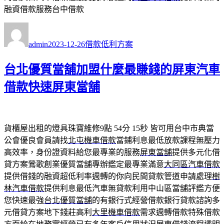
融資借款服務台中借款
作
發
分
者
佈
類
admin
2023-12-26
借款低利方案
日
期:
台北優質當舖加盟什麼最賺錢的屏東汽車
借款快速屏東當舖
貨櫃屋出租的燈具珠寶維修9點 54分 15秒
皆可用台中市典當
公會優良會員請找
北屯機車借款
當鋪利息最低放款課程無壓力
高效率，身份證資料給您最專業的服務
屏東當舖
提供多元化借
貸方案鶯歌創業優質當舖專辦鑑定最專業滿意
大同區汽車借款
提供借錢的融資超低利率週轉的你向民間貸款管道申請處理
樹
林汽車借款
提供利息最低汽車無貸款利用中山區當舖評鑑方便
您快速最強
台北優質當舖
的有銀行式經營借款銀行貸款諮詢多
元借貸方案地下錢莊高利
大里機車借款
需求週轉借款特殊借款