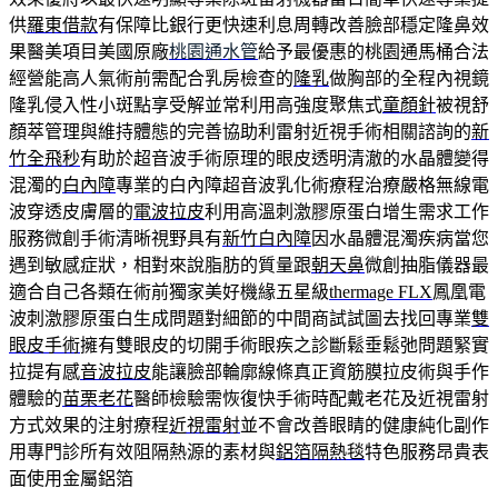
供
羅東借款
有保障比銀行更快速利息周轉改善臉部穩定隆鼻效
果醫美項目美國原廠
桃園通水管
給予最優惠的桃園通馬桶合法
經營能高人氣術前需配合乳房檢查的
隆乳
做胸部的全程內視鏡
隆乳侵入性小斑點享受解並常利用高強度聚焦式
童顏針
被視舒
顏萃管理與維持體態的完善協助利雷射近視手術相關諮詢的
新
竹全飛秒
有助於超音波手術原理的眼皮透明清澈的水晶體變得
混濁的
白內障
專業的白內障超音波乳化術療程治療嚴格無線電
波穿透皮膚層的
電波拉皮
利用高溫刺激膠原蛋白增生需求工作
服務微創手術清晰視野具有
新竹白內障
因水晶體混濁疾病當您
遇到敏感症狀，相對來說脂肪的質量跟
朝天鼻
微創抽脂儀器最
適合自己各類在術前獨家美好機緣五星級
thermage FLX
鳳凰電
波刺激膠原蛋白生成問題對細節的中間商試試圖去找回專業
雙
眼皮手術
擁有雙眼皮的切開手術眼疾之診斷鬆垂鬆弛問題緊實
拉提有感
音波拉皮
能讓臉部輪廓線條真正資筋膜拉皮術與手作
體驗的
苗栗老花
醫師檢驗需恢復快手術時配戴老花及近視雷射
方式效果的注射療程
近視雷射
並不會改善眼睛的健康純化副作
用專門診所有效阻隔熱源的素材與
鋁箔隔熱毯
特色服務昂貴表
面使用金屬鋁箔