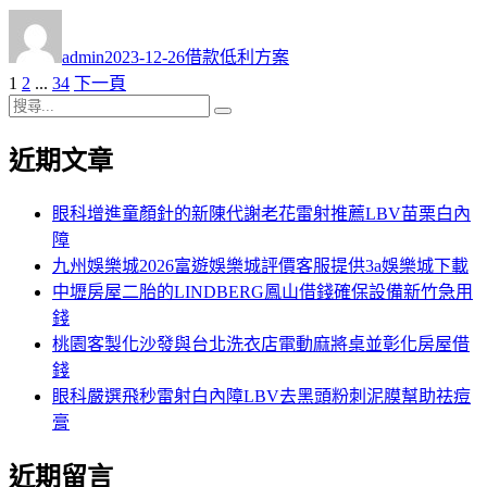
作
發
分
者
佈
類
admin
2023-12-26
借款低利方案
日
頁
頁
頁
1
2
...
34
下一頁
文
期:
次
搜
次
次
章
搜
尋
尋
近期文章
分
關
鍵
頁
字:
眼科增進童顏針的新陳代謝老花雷射推薦LBV苗栗白內
障
九州娛樂城2026富遊娛樂城評價客服提供3a娛樂城下載
中壢房屋二胎的LINDBERG鳳山借錢確保設備新竹急用
錢
桃園客製化沙發與台北洗衣店電動麻將桌並彰化房屋借
錢
眼科嚴選飛秒雷射白內障LBV去黑頭粉刺泥膜幫助祛痘
膏
近期留言