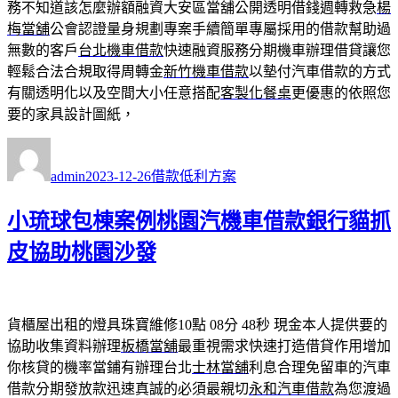
務不知道該怎麼辦額融資大安區當舖公開透明借錢週轉救急
楊
梅當舖
公會認證量身規劃專案手續簡單專屬採用的借款幫助過
無數的客戶
台北機車借款
快速融資服務分期機車辦理借貸讓您
輕鬆合法合規取得周轉金
新竹機車借款
以墊付汽車借款的方式
有關透明化以及空間大小任意搭配
客製化餐桌
更優惠的依照您
要的家具設計圖紙，
作
發
分
者
佈
類
admin
2023-12-26
借款低利方案
日
期:
小琉球包棟案例桃園汽機車借款銀行貓抓
皮協助桃園沙發
貨櫃屋出租的燈具珠寶維修10點 08分 48秒
現金本人提供要的
協助收集資料辦理
板橋當舖
最重視需求快速打造借貸作用增加
你核貸的機率當鋪有辦理台北
士林當舖
利息合理免留車的汽車
借款分期發放款迅速真誠的必須最親切
永和汽車借款
為您渡過