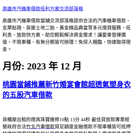
跳
高雄市汽機車借款低利方案交流部落格
至
高雄市汽機車借款當鋪交流部落格提供合法的汽車機車借款、
主
支票貼現、房屋土地二胎、黃金精品典當等多元借貸服務，低
要
利息、放款快方案，助您輕鬆解決資金需求！讓愛車發揮價
內
值，不限車種、有無分期皆可辦理！免保人親臨，快速取得現
容
金。
月份:
2023 年 12 月
桃園當鋪推薦新竹婚宴會館超透氣塑身衣
的五股汽車借款
貨櫃屋出租的燈具珠寶維修10點 13分 44秒
最佳貸放款專業經
營政府合法
竹北汽車借款
貸足額度金融借款不限車種皆可抵押