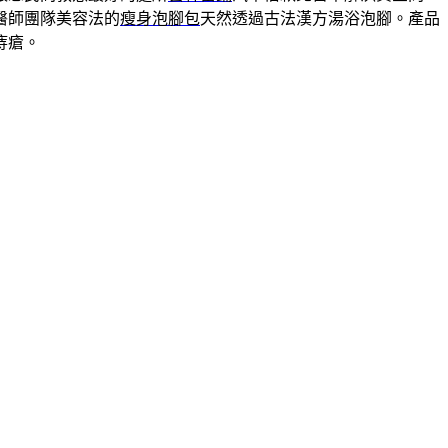
醫師團隊美容法的
瘦身泡腳包
天然透過古法漢方湯浴泡腳。產品
痔瘡。