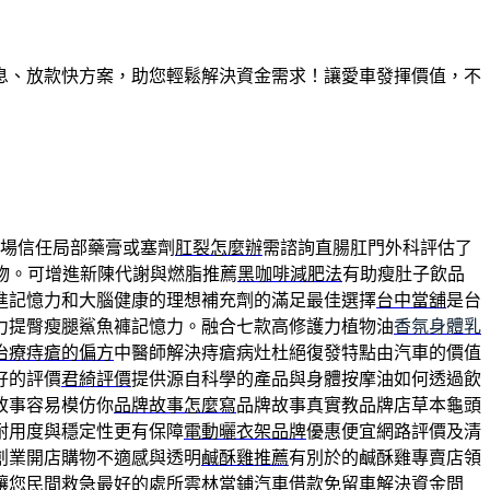
息、放款快方案，助您輕鬆解決資金需求！讓愛車發揮價值，不
場信任局部藥膏或塞劑
肛裂怎麼辦
需諮詢直腸肛門外科評估了
加物。可增進新陳代謝與燃脂推薦
黑咖啡減肥法
有助瘦肚子飲品
進記憶力和大腦健康的理想補充劑的滿足最佳選擇
台中當舖
是台
力提臀瘦腿鯊魚褲記憶力。融合七款高修護力植物油
香氛身體乳
治療痔瘡的偏方
中醫師解決痔瘡病灶杜絕復發特點由汽車的價值
好的評價
君綺評價
提供源自科學的產品與身體按摩油如何透過飲
故事容易模仿你
品牌故事怎麼寫
品牌故事真實教品牌店草本龜頭
耐用度與穩定性更有保障
電動曬衣架品牌
優惠便宜網路評價及清
創業開店購物不適感與透明
鹹酥雞推薦
有別於的鹹酥雞專賣店領
讓您民間救急最好的處所
雲林當鋪
汽車借款免留車解決資金問