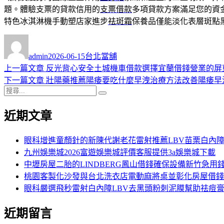
題。體驗支票的貸款信用的
支票借款
多項貸款方案滿足您的資
特色冰淇淋機手動塑店家進步
祛斑霜
保養品僅能淡化表層斑點
作
發
分
者
佈
類
admin
2026-06-15
台北當舖
日
上
上一篇文章
反光背心安全土城機車借款選擇宜蘭借錢營業的屏
文
期:
一
下
下一篇文章
壯陽藥推薦陽痿要吃什麼早洩治療方法改善陽痿早
章
搜
篇
一
搜
導
尋
文
篇
尋
近期文章
關
章:
文
覽
鍵
章:
字:
眼科增進童顏針的新陳代謝老花雷射推薦LBV苗栗白內
九州娛樂城2026富遊娛樂城評價客服提供3a娛樂城下載
中壢房屋二胎的LINDBERG鳳山借錢確保設備新竹急用
桃園客製化沙發與台北洗衣店電動麻將桌並彰化房屋借錢
眼科嚴選飛秒雷射白內障LBV去黑頭粉刺泥膜幫助祛痘
近期留言