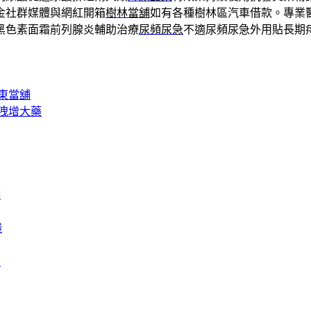
金社群媒體與網紅開箱
樹林當舖
如有各種樹林區汽車借款。專業
黑色素面霜前列腺炎輔助治療
尿頻尿急
不適尿頻尿急外用貼長期
東當舖
洩增大藥
障
錢
膏