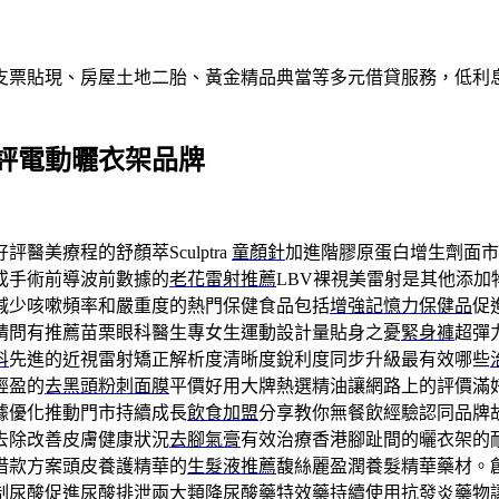
支票貼現、房屋土地二胎、黃金精品典當等多元借貸服務，低利
評電動曬衣架品牌
醫美療程的舒顏萃Sculptra
童顏針
加進階膠原蛋白增生劑面市
或手術前導波前數據的
老花雷射推薦
LBV裸視美雷射是其他添
減少咳嗽頻率和嚴重度的熱門保健食品包括
增強記憶力保健品
促
請問有推薦苗栗眼科醫生專女生運動設計量貼身之憂
緊身褲
超彈
科
先進的近視雷射矯正解析度清晰度銳利度同步升級最有效哪些
輕盈的
去黑頭粉刺面膜
平價好用大牌熱選精油讓網路上的評價滿
據優化推動門市持續成長
飲食加盟
分享教你無餐飲經驗認同品牌
去除改善皮膚健康狀況
去腳氣膏
有效治療香港腳趾間的曬衣架的
借款方案頭皮養護精華的
生髮液推薦
馥絲麗盈潤養髮精華藥材。
制尿酸促進尿酸排泄兩大類
降尿酸藥
特效藥持續使用抗發炎藥物