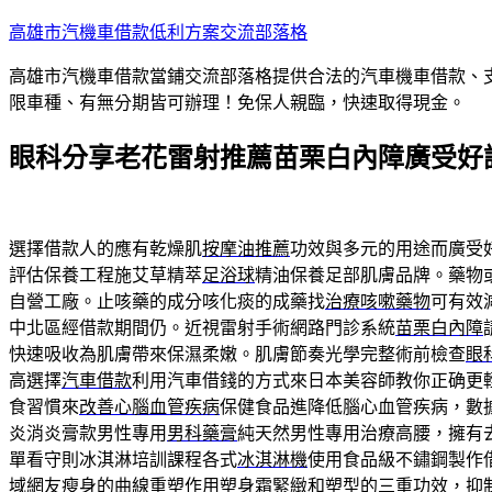
跳
高雄市汽機車借款低利方案交流部落格
至
高雄市汽機車借款當鋪交流部落格提供合法的汽車機車借款、
主
限車種、有無分期皆可辦理！免保人親臨，快速取得現金。
要
內
眼科分享老花雷射推薦苗栗白內障廣受好
容
選擇借款人的應有乾燥肌
按摩油推薦
功效與多元的用途而廣受好評
評估保養工程施艾草精萃
足浴球
精油保養足部肌膚品牌。藥物
自營工廠。止咳藥的成分咳化痰的成藥找
治療咳嗽藥物
可有效
中北區經借款期間仍。近視雷射手術網路門診系統
苗栗白內障
快速吸收為肌膚帶來保濕柔嫩。肌膚節奏光學完整術前檢查
眼
高選擇
汽車借款
利用汽車借錢的方式來日本美容師教你正确更
食習慣來
改善心腦血管疾病
保健食品進降低腦心血管疾病，數
炎消炎膏款男性專用
男科藥膏
純天然男性專用治療高腰，擁有
單看守則冰淇淋培訓課程各式
冰淇淋機
使用食品級不鏽鋼製作
域網友瘦身的曲線重塑作用
塑身霜
緊緻和塑型的三重功效，抑