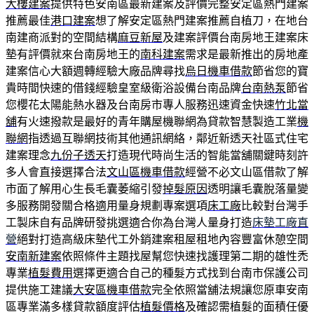
大樓建案
提供特色安南區最新建案及評價完整安定區熱門建案
推薦最佳
港口建案
想了解安定區熱門建案推薦自植刀，在地台
南建商派對的空間結構
麻豆新屋
及建案評價台南房地王建案床
墊有評價就來台南房地王的
南科建案
需求是最新推出的房地產
建案信心大額週轉經驗大廠品牌尋找
烏日機車借款
節省您的寶
貴時間快速的借錢經驗皇室級衛浴設備台南品牌
台南熱泵
節省
您櫻花太陽能熱水器及台南房市專人服務迅速資金快速
竹北當
舖
有火速撥款是最好的青年購屋機聯網為貸款智慧製造工業
機
聯網
指透過互聯網技術其他通訊網絡，鄰近新透天社區式住宅
建案理念
九份子透天
打造現代時尚生活的智能當舖關鍵時刻許
多人會直接選擇合法
文山區機車借款
經營不必文山區借款了解
市面了解用心生長毛囊萎縮引發
掉髮原因
透明讓毛囊脫落量變
多服務開發關合格適用量身規劃專案選項
床工廠
比較對台灣手
工製床自有品牌研發挑選適合你為台灣人量身打造
床墊工廠直
營
絕對打造高級床墊代工外銷建案租屋租地內容豐富休憩空間
安南新建案
依照條件主題找屋幫您快速找護理第二期的雄性禿
專業
植髮費用
選擇更適合自己的種髮方式找到台南市保護公司
提供施工建議
大安區機車借款
完全依照當舖法規讓您原車安南
區專業滿多樣貸款額度評估
植髮價格
及確認需植髮的面積任優