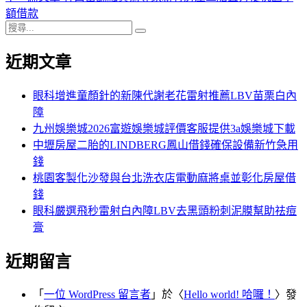
導
文
一
額借款
搜
章:
篇
覽
搜
尋
文
尋
近期文章
關
章:
鍵
字:
眼科增進童顏針的新陳代謝老花雷射推薦LBV苗栗白內
障
九州娛樂城2026富遊娛樂城評價客服提供3a娛樂城下載
中壢房屋二胎的LINDBERG鳳山借錢確保設備新竹急用
錢
桃園客製化沙發與台北洗衣店電動麻將桌並彰化房屋借
錢
眼科嚴選飛秒雷射白內障LBV去黑頭粉刺泥膜幫助祛痘
膏
近期留言
「
一位 WordPress 留言者
」於〈
Hello world! 哈囉！
〉發