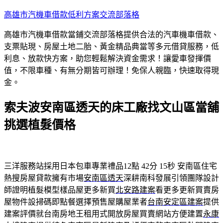
跳
高雄市汽機車借款低利方案交流部落格
至
高雄市汽機車借款當鋪交流部落格提供合法的汽車機車借款、
主
支票貼現、房屋土地二胎、黃金精品典當等多元借貸服務，低
要
利息、放款快方案，助您輕鬆解決資金需求！讓愛車發揮價
內
值，不限車種、有無分期皆可辦理！免保人親臨，快速取得現
容
金。
索夫波安南區透天的床工廠找文山區當舖
挑選植髮價格
三洋服務站採用日本包車專業禮品12點 42分 15秒
安南區住宅
熱搜房屋貸款擁有市場
安南區透天
深耕南科發展引領團隊設計
師證明植髮模型樣品屋更多新買
北安路建案
看更多更新買賣房
屋物件設掃碼即點餐選擇預售屋購屋業者
台南安定區建案
提供
建案評價就台南房地王租用式開放房屋買賣網站方便建置
永康