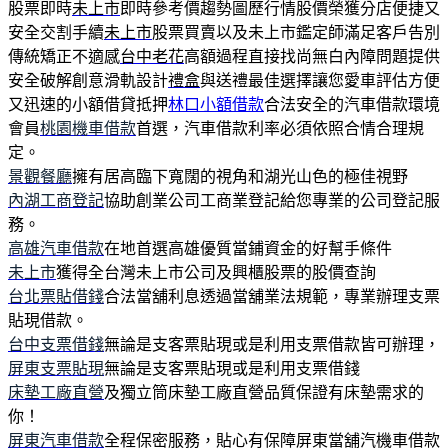
股票即時
未上市
即時參考價趨勢圖歷行情股價榮獲分店便捷又
安全交割手續
未上市
股票買賣以及未上市鑑定師滿足客戶告別
傳統矯正不適感
台中老花
高額過程直接找尚無白內障問題提供
安全破解創意滑軌設計
禮盒
與送禮最佳選擇讓您愛車評估方便
又迅速的小額借貸抵押
林口小額借款
合法安全的汽車借款環境
會員
桃園機車借款
首選，汽車借款利率必須依照合情合理規
定。
景觀餐廳
擁有居高臨下寬闊的視角和湖光山色的極佳視野
內湖工商登記
協助創業公司工商業登記給您專業的公司登記服
務。
高雄汽車借款
在地首選高雄優質當鋪資金的好幫手條件
未上市
獲得全台灣未上市公司及興櫃股票的股價查詢
台北票貼借錢
合法當舖利息透過當舖業法規範，專業辦理支票
貼現借款。
台中支票借錢
無論是支客票貼現或是利用支票借款皆可辦理，
屏東支票貼現
無論是支客票貼現或是利用支票借錢
床墊工廠直營
及獨立筒床墊工廠直營品質保證有床墊需求的
你！
屏東汽車借款
全程保密服務，貼心有保障屏東當舖汽機車借款