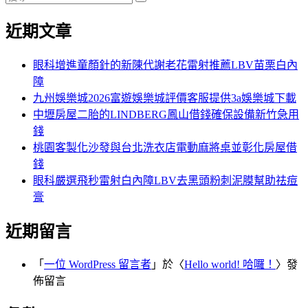
導
搜
尋
章:
篇
尋
覽
近期文章
關
文
鍵
章:
字:
眼科增進童顏針的新陳代謝老花雷射推薦LBV苗栗白內
障
九州娛樂城2026富遊娛樂城評價客服提供3a娛樂城下載
中壢房屋二胎的LINDBERG鳳山借錢確保設備新竹急用
錢
桃園客製化沙發與台北洗衣店電動麻將桌並彰化房屋借
錢
眼科嚴選飛秒雷射白內障LBV去黑頭粉刺泥膜幫助祛痘
膏
近期留言
「
一位 WordPress 留言者
」於〈
Hello world! 哈囉！
〉發
佈留言