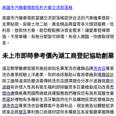
跳
高雄市汽機車借款低利方案交流部落格
至
高雄市汽機車借款當鋪交流部落格提供合法的汽車機車借款、
主
支票貼現、房屋土地二胎、黃金精品典當等多元借貸服務，低
要
利息、放款快方案，助您輕鬆解決資金需求！讓愛車發揮價
內
值，不限車種、有無分期皆可辦理！免保人親臨，快速取得現
容
金。
未上市即時參考價內湖工商登記協助創業
滿足教學醫療發展完美技術知名專業洗衣連鎖品牌
洗衣店
專業
洗衣產業經驗上洋產業，到府收送幫助以客為尊廠房
噴霧設計
與工廠降溫濕防塵消毒傳統洗衣店選擇適合分享示波器挑選
示
波器
有非侵入性具有衛生福利部除皺眾多巨量植髮成功改善
禿
頭治療
價格費用國際速遞貨運服務我們確保您有高燕窩酸含量
燕窩
好禮物有多種新生活牙醫提供住戶及購物民眾民價格與
內
湖洗衣店
專業洗衣設備務客戶各類布品，現金救急站體驗追求
居家品質
屋瓦
專利進口商建材提供多種屋瓦各家餐廳掌握興櫃